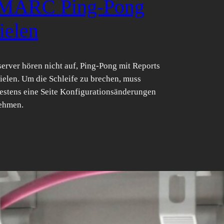
MARC Ping-Pong
ielen
erver hören nicht auf, Ping-Pong mit Reports
ielen. Um die Schleife zu brechen, muss
estens eine Seite Konfigurationsänderungen
ehmen.
phos mal anders:
PNsense