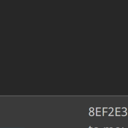
Fe
re