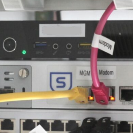
Eine
Hard
OPNs