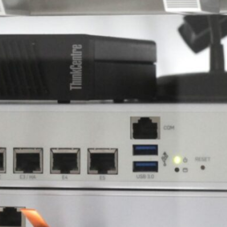
 alte Sophos-Appliance wird durch
wareupgrades und die Open Source Firewall
ense zum Kern meines Heimnetzwerks.