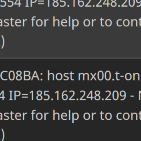
ilversand an t-
line.de
ts seit über einem Jahr betreibe ich meinen
erver selbst, mit t-online.de Adressen hatte ich
r jedoch keinen Kontakt. Nun sollte mal eine
 an einen Nutzer des Telekom Maildienstes
gehen, zurück kam jedoch folgende
ermeldung: host mx03.t-
e.de[194.25.134.73] refused to talk to me: 554
85.162.248.209 – None/bad reputation. Ask
postmaster for help or to…