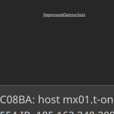
Impressum
Datenschutz
hler 554 None/bad
putation beim