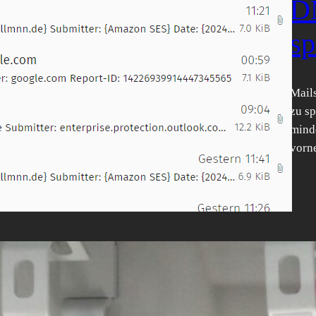
D
sp
Mails
zu sp
mind
vorn
So
O